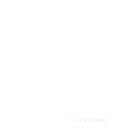
RT - 
ARTISANAT
© Sentier Battant 
2025