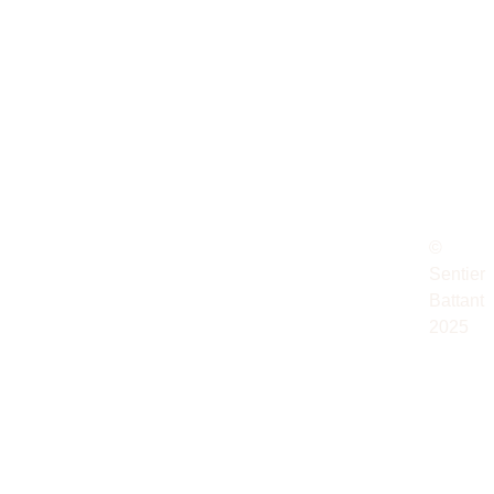
WIL
JER
LIA
OME
M
© 
Sentier 
Battant 
2025