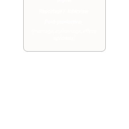
Reportage /
Interview 
Post-production
(montage, étalonnage, effets 
spéciaux)
    Proche du métro, nous 
pouvons vous accueillir dans 
notre Studio de post-
production.