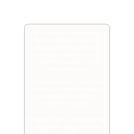
contenus engageants et 
cohérents qui mettront en 
valeur vos idées.
Nous vous accompagnons 
dans la réalisation de votre 
film, avec notre expérience 
technique et artistique, de la 
préparation jusqu'à la post-
producion du projet.
Attachés au respect des délais 
associés à un travail en équipe,
nous intervenons  dans les 
domaines suivants
 :
film publicitaire
 - 
Live streaming 
- 
Captation
 - 
Clips 
- 
Contenu 
Digital